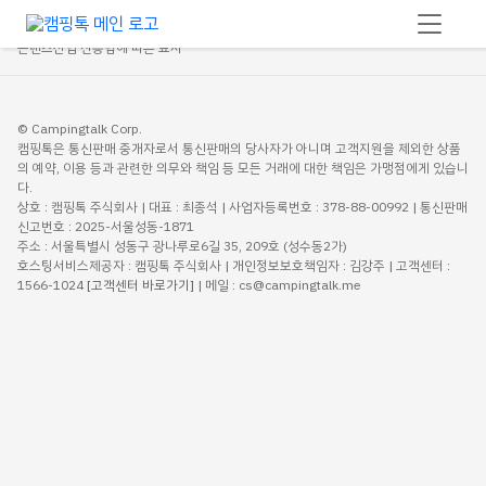
회사소개
법적고지
개인정보처리방침
이용약관
사업자정보확인
콘텐츠산업 진흥법에 따른 표시
© Campingtalk Corp.
캠핑톡은 통신판매 중개자로서 통신판매의 당사자가 아니며 고객지원을 제외한 상품
의 예약, 이용 등과 관련한 의무와 책임 등 모든 거래에 대한 책임은 가맹점에게 있습니
다.
상호 : 캠핑톡 주식회사 | 대표 : 최종석 | 사업자등록번호 : 378-88-00992 | 통신판매
신고번호 : 2025-서울성동-1871
주소 : 서울특별시 성동구 광나루로6길 35, 209호 (성수동2가)
호스팅서비스제공자 : 캠핑톡 주식회사 | 개인정보보호책임자 : 김강주 | 고객센터 :
1566-1024
[고객센터 바로가기]
| 메일 : cs@campingtalk.me